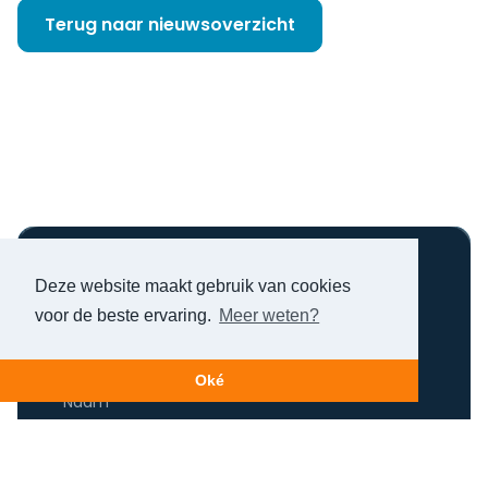
Terug naar nieuwsoverzicht
Nog niet helder?
Deze website maakt gebruik van cookies
voor de beste ervaring.
Meer weten?
Maak een afspraak!
Oké