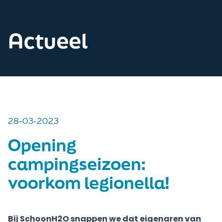
Actueel
28-03-2023
Opening
campingseizoen:
voorkom legionella!
Bij SchoonH2O snappen we dat eigenaren van