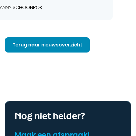
ANNY SCHOONROK
Terug naar nieuwsoverzicht
Nog niet helder?
Maak een afspraak!