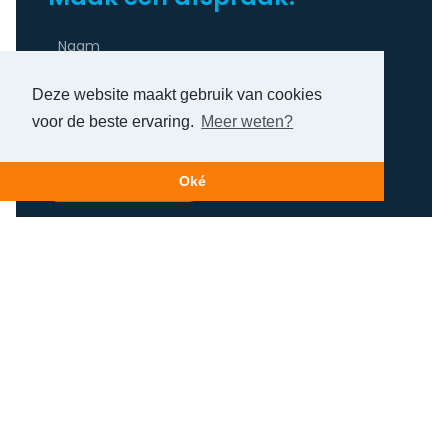
Deze website maakt gebruik van cookies
voor de beste ervaring.
Meer weten?
Bel mij terug
Oké
Contact
Lelystraat 70G
3364 AJ Sliedrecht
routebeschrijving
info@schoonh2o.nl
085 - 105 13 18
06 - 518 917 00
(WhatsApp)