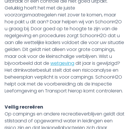
uitbraak of een controle die niet goed uitpakt.
Gelukkig hoeft het met de juiste
voorzorgsmaatregelen niet zover te komen, maar
hoe pakt u dit aan? Daar helpen wij van SchoonH2O
u graag bij. Door goed op te hoogte te zijn van de
regelgeving en procedures zorgt SchoonH2O dat u
aan alle wettelijke kaders voldoet die voor uw situatie
gelden. Dit geldt niet alleen voor grote campings,
maar ook voor de kleinschalige verblijven. Wist u
bijvoorbeeld dat de
wetgeving
dit jaar is gewijzigd?
Het drinkwaterbesluit stelt dat een risicoanalyse en
beheersplan verplicht is voor campings. SchoonH2O
helpt ook met de voorbereiding als de Inspectie
Leefomgeving en Transport hierop komt controleren.
Veilig recreëren
Op campings en andere recreatieverblijven geldt dat
stilstaand of opgewarmd water in leidingen een
risico zijn en dat legionellabacteriën zich daar