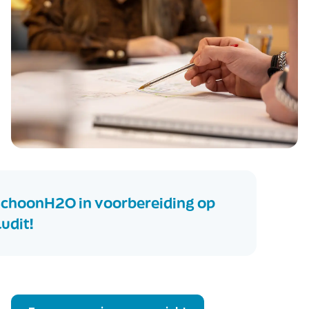
choonH2O in voorbereiding op
udit!