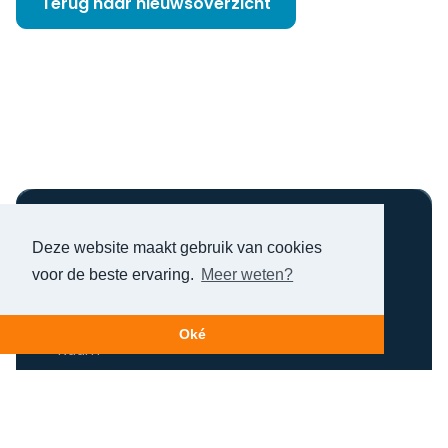
Terug naar nieuwsoverzicht
Nog niet helder?
Deze website maakt gebruik van cookies
voor de beste ervaring.
Meer weten?
Maak een afspraak!
Oké