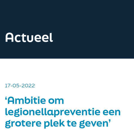
Actueel
17-05-2022
‘Ambitie om
legionellapreventie een
grotere plek te geven’