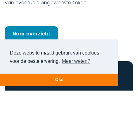
van eventuele ongewenste zaken.
Naar overzicht
Deze website maakt gebruik van cookies
voor de beste ervaring.
Meer weten?
Nog niet helder?
Oké
Maak een afspraak!